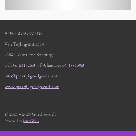
ADRESGEGEVENS
Van Teylingenstraat 4
4388 CZ te Oost-Souburg
Tel:
06-53152659
of Whatsapp:
06-18865059
info@praktijkgoedgevoel.com
www.praktijkgoedgevoel.com
© 2021 - 2026 Goed gevoel!
Powered by
JouwWeb