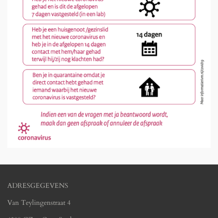
ADRESGEGEVENS
Van Teylingenstraat 4